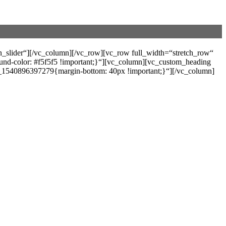
_slider“][/vc_column][/vc_row][vc_row full_width=“stretch_row“
und-color: #f5f5f5 !important;}“][vc_column][vc_custom_heading
40896397279{margin-bottom: 40px !important;}“][/vc_column]