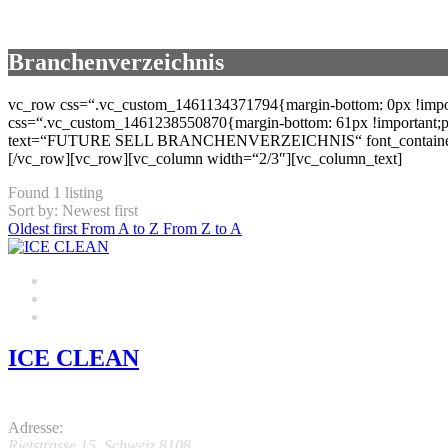
Branchenverzeichnis
vc_row css=“.vc_custom_1461134371794{margin-bottom: 0px !importa
css=“.vc_custom_1461238550870{margin-bottom: 61px !important;pad
text=“FUTURE SELL BRANCHENVERZEICHNIS“ font_container=“tag:
[/vc_row][vc_row][vc_column width=“2/3″][vc_column_text]
Found
1
listing
Sort by: Newest first
Oldest first
From A to Z
From Z to A
ICE CLEAN
0.0
Adresse:
Rietstrasse 15
,
Schweiz
8108