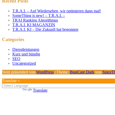
Recent Posts
T.R.A.I. – Auf Wiedersehen, wir optimieren dann mal!
SomeThing is new! – T.R.A.I. –
TRAI Ranking Algorithmus
T.R.A.I. KI MAGANZIN
T.R.A.I. KI – Die Zukunft hat begonnen
Categories
Dienstleistungen
Kurz und bündig
SEO
Uncategorized
Stolz präsentiert von
WordPress
| Theme:
BusiCare Dark
von
SpiceT
Translate »
Powered by
Translate