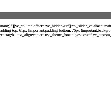
nt;}“][vc_column offset=“vc_hidden-xs“][rev_slider_vc alias=“main
ding-top: 61px !important;padding-bottom: 76px !important;backgro
h1|text_align:center“ use_theme_fonts=“yes“ css=“.vc_custom_15