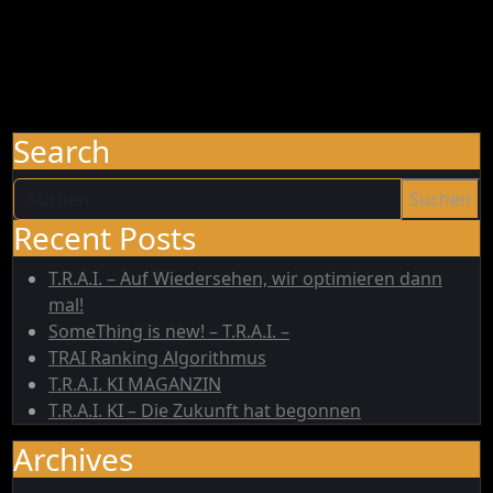
Search
Suchen
Recent Posts
T.R.A.I. – Auf Wiedersehen, wir optimieren dann
mal!
SomeThing is new! – T.R.A.I. –
TRAI Ranking Algorithmus
T.R.A.I. KI MAGANZIN
T.R.A.I. KI – Die Zukunft hat begonnen
Archives