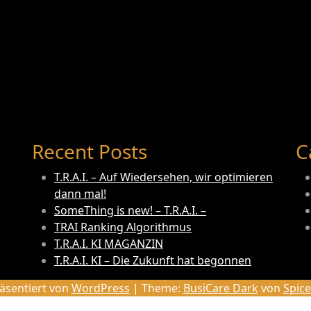
Recent Posts
C
T.R.A.I. – Auf Wiedersehen, wir optimieren
dann mal!
SomeThing is new! – T.R.A.I. –
TRAI Ranking Algorithmus
T.R.A.I. KI MAGANZIN
T.R.A.I. KI – Die Zukunft hat begonnen
räsentiert von
WordPress
| Theme:
BusiCare Dark
von
Spic