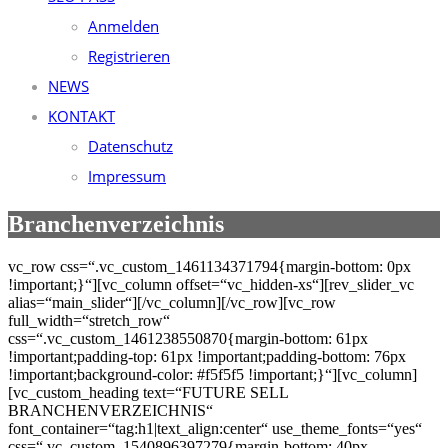
Anmelden
Registrieren
NEWS
KONTAKT
Datenschutz
Impressum
Branchenverzeichnis
vc_row css=“.vc_custom_1461134371794{margin-bottom: 0px
!important;}“][vc_column offset=“vc_hidden-xs“][rev_slider_vc
alias=“main_slider“][/vc_column][/vc_row][vc_row
full_width=“stretch_row“
css=“.vc_custom_1461238550870{margin-bottom: 61px
!important;padding-top: 61px !important;padding-bottom: 76px
!important;background-color: #f5f5f5 !important;}“][vc_column]
[vc_custom_heading text=“FUTURE SELL
BRANCHENVERZEICHNIS“
font_container=“tag:h1|text_align:center“ use_theme_fonts=“yes“
css=“.vc_custom_1540896397279{margin-bottom: 40px