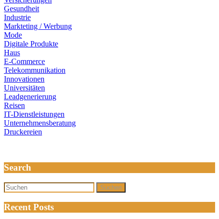
Gesundheit
Industrie
Markteting / Werbung
Mode
Digitale Produkte
Haus
E-Commerce
Telekommunikation
Innovationen
Universitäten
Leadgenerierung
Reisen
IT-Dienstleistungen
Unternehmensberatung
Druckereien
Search
Suchen
Recent Posts