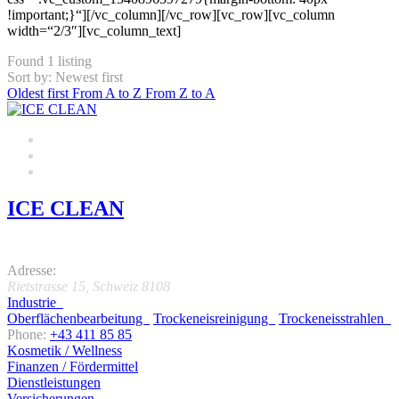
!important;}“][/vc_column][/vc_row][vc_row][vc_column
width=“2/3″][vc_column_text]
Found
1
listing
Sort by: Newest first
Oldest first
From A to Z
From Z to A
ICE CLEAN
0.0
Adresse:
Rietstrasse 15
,
Schweiz
8108
Industrie
Oberflächenbearbeitung
Trockeneisreinigung
Trockeneisstrahlen
Phone:
+43 411 85 85
Kosmetik / Wellness
Finanzen / Fördermittel
Dienstleistungen
Versicherungen