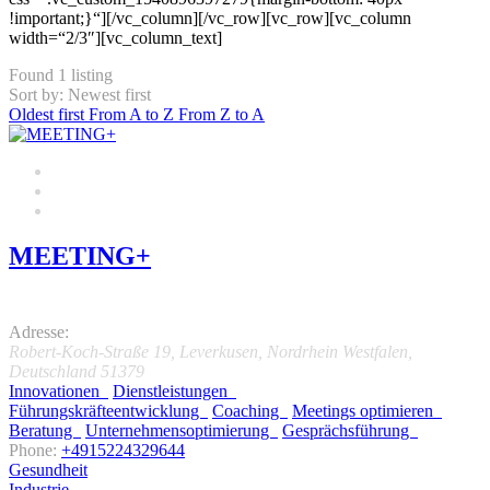
!important;}“][/vc_column][/vc_row][vc_row][vc_column
width=“2/3″][vc_column_text]
Found
1
listing
Sort by: Newest first
Oldest first
From A to Z
From Z to A
MEETING+
5.0
Adresse:
Robert-Koch-Straße 19
,
Leverkusen, Nordrhein Westfalen,
Deutschland
51379
Innovationen
Dienstleistungen
Führungskräfteentwicklung
Coaching
Meetings optimieren
Beratung
Unternehmensoptimierung
Gesprächsführung
Phone:
+4915224329644
Gesundheit
Industrie