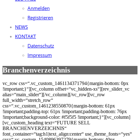
Anmelden
Registrieren
NEWS
KONTAKT
Datenschutz
Impressum
Branchenverzeichnis
vc_row css=“.vc_custom_1461134371794{margin-bottom: 0px
!important;}“][vc_column offset=“vc_hidden-xs“][rev_slider_vc
alias=“main_slider“][/vc_column][/vc_row][vc_row
full_width=“stretch_row“
css=“.vc_custom_1461238550870{margin-bottom: 61px
!important;padding-top: 61px !important;padding-bottom: 76px
!important;background-color: #f5f5f5 !important;}“][vc_column]
[vc_custom_heading text=“FUTURE SELL
BRANCHENVERZEICHNIS“
font_container=“tag:h1|text_align:center“ use_theme_fonts=“yes“
css=“.vc_custom_1540896397279{margin-bottom: 40px