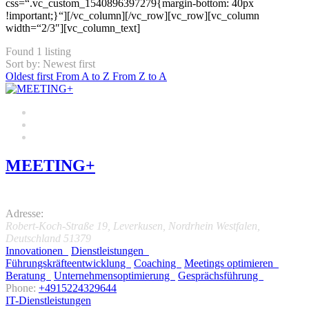
css=“.vc_custom_1540896397279{margin-bottom: 40px
!important;}“][/vc_column][/vc_row][vc_row][vc_column
width=“2/3″][vc_column_text]
Found
1
listing
Sort by: Newest first
Oldest first
From A to Z
From Z to A
MEETING+
5.0
Adresse:
Robert-Koch-Straße 19
,
Leverkusen, Nordrhein Westfalen,
Deutschland
51379
Innovationen
Dienstleistungen
Führungskräfteentwicklung
Coaching
Meetings optimieren
Beratung
Unternehmensoptimierung
Gesprächsführung
Phone:
+4915224329644
IT-Dienstleistungen