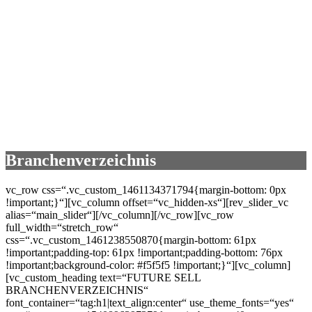
Branchenverzeichnis
vc_row css=“.vc_custom_1461134371794{margin-bottom: 0px
!important;}“][vc_column offset=“vc_hidden-xs“][rev_slider_vc
alias=“main_slider“][/vc_column][/vc_row][vc_row
full_width=“stretch_row“
css=“.vc_custom_1461238550870{margin-bottom: 61px
!important;padding-top: 61px !important;padding-bottom: 76px
!important;background-color: #f5f5f5 !important;}“][vc_column]
[vc_custom_heading text=“FUTURE SELL
BRANCHENVERZEICHNIS“
font_container=“tag:h1|text_align:center“ use_theme_fonts=“yes“