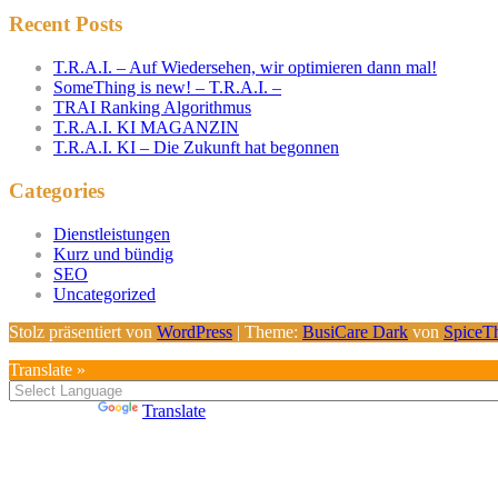
Recent Posts
T.R.A.I. – Auf Wiedersehen, wir optimieren dann mal!
SomeThing is new! – T.R.A.I. –
TRAI Ranking Algorithmus
T.R.A.I. KI MAGANZIN
T.R.A.I. KI – Die Zukunft hat begonnen
Categories
Dienstleistungen
Kurz und bündig
SEO
Uncategorized
Stolz präsentiert von
WordPress
| Theme:
BusiCare Dark
von
SpiceT
Translate »
Powered by
Translate