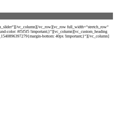
_slider“][/vc_column][/vc_row][vc_row full_width=“stretch_row“
und-color: #f5f5f5 !important;}“][vc_column][vc_custom_heading
40896397279{margin-bottom: 40px !important;}“][/vc_column]