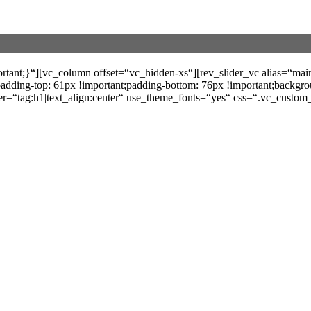
nt;}“][vc_column offset=“vc_hidden-xs“][rev_slider_vc alias=“main
ding-top: 61px !important;padding-bottom: 76px !important;backgro
h1|text_align:center“ use_theme_fonts=“yes“ css=“.vc_custom_15