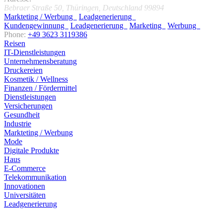
Bebraer Straße 50
,
Thüringen, Deutschland
99894
Markteting / Werbung
Leadgenerierung
Kundengewinnung
Leadgenerierung
Marketing
Werbung
Phone:
+49 3623 3119386
Reisen
IT-Dienstleistungen
Unternehmensberatung
Druckereien
Kosmetik / Wellness
Finanzen / Fördermittel
Dienstleistungen
Versicherungen
Gesundheit
Industrie
Markteting / Werbung
Mode
Digitale Produkte
Haus
E-Commerce
Telekommunikation
Innovationen
Universitäten
Leadgenerierung