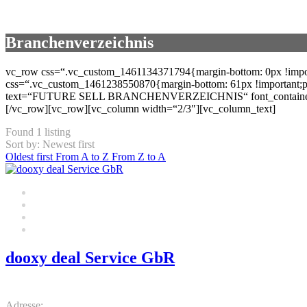
Branchenverzeichnis
vc_row css=“.vc_custom_1461134371794{margin-bottom: 0px !importa
css=“.vc_custom_1461238550870{margin-bottom: 61px !important;pad
text=“FUTURE SELL BRANCHENVERZEICHNIS“ font_container=“tag:
[/vc_row][vc_row][vc_column width=“2/3″][vc_column_text]
Found
1
listing
Sort by: Newest first
Oldest first
From A to Z
From Z to A
dooxy deal Service GbR
5.0
Adresse: