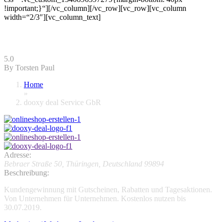
!important;}“][/vc_column][/vc_row][vc_row][vc_column
width=“2/3″][vc_column_text]
dooxy deal Service GbR
5.0
By Torsten Paul
Home
»
dooxy deal Service GbR
Adresse:
Bebraer Straße 50
,
Thüringen, Deutschland
99894
Beschreibung:
Kundengewinnung mit Gutscheinen, Rabatten und Tagesaktionen.
Von Unternehmen für Unternehmen. Kostenlos nutzen bis
30.07.2019.