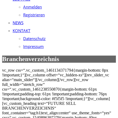
Anmelden
Registrieren
NEWS
KONTAKT
Datenschutz
Impressum
Branchenverzeichnis
vc_row css=“.vc_custom_1461134371794{margin-bottom: 0px
!important;}“][vc_column offset=“vc_hidden-xs“][rev_slider_vc
alias=“main_slider“][/vc_column][/vc_row][vc_row
full_width=“stretch_row“
css=“.vc_custom_1461238550870{margin-bottom: 61px
!important;padding-top: 61px !important;padding-bottom: 76px
!important;background-color: #f5f5f5 !important;}“][vc_column]
[vc_custom_heading text=“FUTURE SELL
BRANCHENVERZEICHNIS“
font_container=“tag:h1|text_align:center“ use_theme_fonts=“yes“
css=“.vc_custom_1540896397279{margin-bottom: 40px