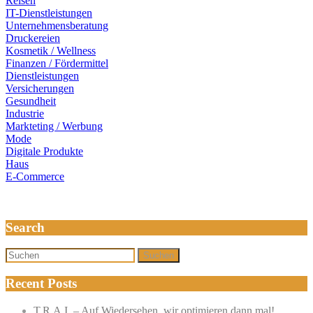
Reisen
IT-Dienstleistungen
Unternehmensberatung
Druckereien
Kosmetik / Wellness
Finanzen / Fördermittel
Dienstleistungen
Versicherungen
Gesundheit
Industrie
Markteting / Werbung
Mode
Digitale Produkte
Haus
E-Commerce
Search
Suchen
Recent Posts
T.R.A.I. – Auf Wiedersehen, wir optimieren dann mal!