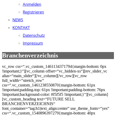
Anmelden
Registrieren
NEWS
KONTAKT
Datenschutz
Impressum
Branchenverzeichnis
vc_row css=“.vc_custom_1461134371794{margin-bottom: 0px
!important;}“][vc_column offset=“vc_hidden-xs“][rev_slider_vc
alias=“main_slider“][/vc_column][/vc_row][vc_row
full_width=“stretch_row“
css=“.vc_custom_1461238550870{margin-bottom: 61px
!important;padding-top: 61px !important;padding-bottom: 76px
!important;background-color: #f5f5f5 !important;}“][vc_column]
[vc_custom_heading text=“FUTURE SELL
BRANCHENVERZEICHNIS“
font_container=“tag:h1|text_align:center“ use_theme_fonts=“yes“
css=“.vc_custom_1540896397279{margin-bottom: 40px