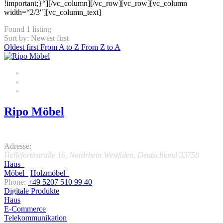
!important;}“][/vc_column][/vc_row][vc_row][vc_column
width=“2/3″][vc_column_text]
Found
1
listing
Sort by: Newest first
Oldest first
From A to Z
From Z to A
Ripo Möbel
4.0
Adresse:
Helleforthstraße 16
,
Nordrhein Westfalen, Deutschland
33758
Haus
Möbel
Holzmöbel
Phone:
+49 5207 510 99 40
Digitale Produkte
Haus
E-Commerce
Telekommunikation