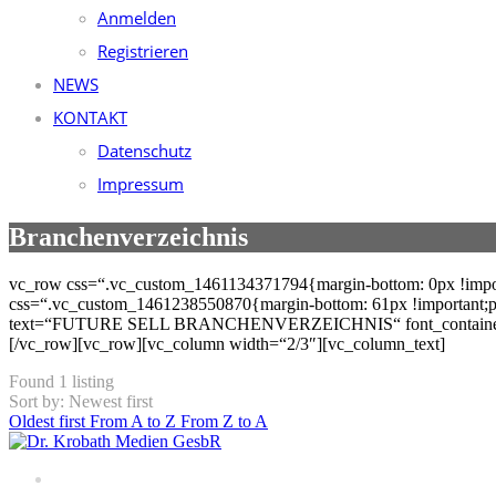
Anmelden
Registrieren
NEWS
KONTAKT
Datenschutz
Impressum
Branchenverzeichnis
vc_row css=“.vc_custom_1461134371794{margin-bottom: 0px !importa
css=“.vc_custom_1461238550870{margin-bottom: 61px !important;pad
text=“FUTURE SELL BRANCHENVERZEICHNIS“ font_container=“tag:
[/vc_row][vc_row][vc_column width=“2/3″][vc_column_text]
Found
1
listing
Sort by: Newest first
Oldest first
From A to Z
From Z to A