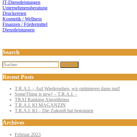
IT-Dienstleistungen
Unternehmensberatung
Druckereien
Kosmetik / Wellness
Finanzen / Fördermittel
Dienstleistungen
Search
Suchen
Recent Posts
T.R.A.I. – Auf Wiedersehen, wir optimieren dann mal!
SomeThing is new! – T.R.A.I. –
TRAI Ranking Algorithmus
T.R.A.I. KI MAGANZIN
T.R.A.I. KI – Die Zukunft hat begonnen
Archives
Februar 2023