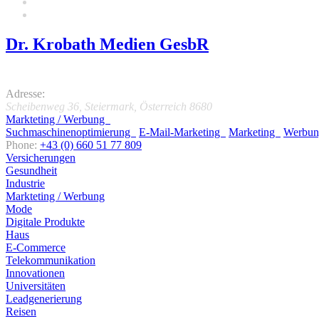
Dr. Krobath Medien GesbR
5.0
Adresse:
Scheibenweg 36
,
Steiermark, Österreich
8680
Markteting / Werbung
Suchmaschinenoptimierung
E-Mail-Marketing
Marketing
Werbu
Phone:
+43 (0) 660 51 77 809
Versicherungen
Gesundheit
Industrie
Markteting / Werbung
Mode
Digitale Produkte
Haus
E-Commerce
Telekommunikation
Innovationen
Universitäten
Leadgenerierung
Reisen