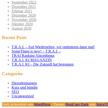
September 2022
Dezember 2021
Februar 2021
Dezember 2020
November 2020
Oktober 2020
August 2020
Recent Posts
T.R.A.I. – Auf Wiedersehen, wir optimieren dann mal!
SomeThing is new! – T.R.A.I. –
TRAI Ranking Algorithmus
T.R.A.I. KI MAGANZIN
T.R.A.I. KI – Die Zukunft hat begonnen
Categories
Dienstleistungen
Kurz und bündig
SEO
Uncategorized
Stolz präsentiert von
WordPress
| Theme:
BusiCare Dark
von
SpiceT