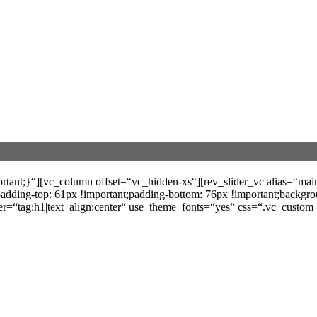
nt;}“][vc_column offset=“vc_hidden-xs“][rev_slider_vc alias=“main
ding-top: 61px !important;padding-bottom: 76px !important;backgro
h1|text_align:center“ use_theme_fonts=“yes“ css=“.vc_custom_15