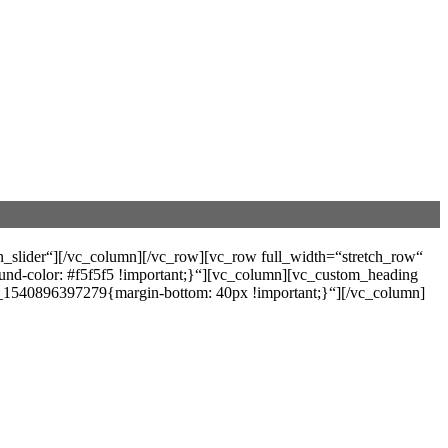
_slider“][/vc_column][/vc_row][vc_row full_width=“stretch_row“
und-color: #f5f5f5 !important;}“][vc_column][vc_custom_heading
40896397279{margin-bottom: 40px !important;}“][/vc_column]