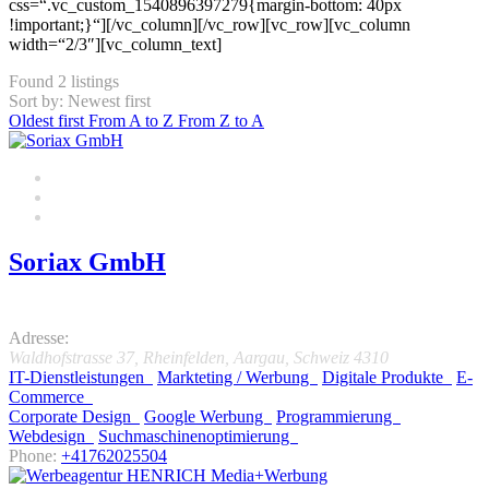
css=“.vc_custom_1540896397279{margin-bottom: 40px
!important;}“][/vc_column][/vc_row][vc_row][vc_column
width=“2/3″][vc_column_text]
Found
2
listings
Sort by: Newest first
Oldest first
From A to Z
From Z to A
Soriax GmbH
5.0
Adresse:
Waldhofstrasse 37
,
Rheinfelden, Aargau, Schweiz
4310
IT-Dienstleistungen
Markteting / Werbung
Digitale Produkte
E-
Commerce
Corporate Design
Google Werbung
Programmierung
Webdesign
Suchmaschinenoptimierung
Phone:
+41762025504