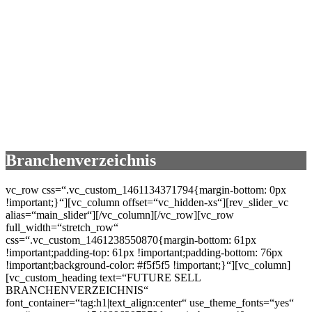
Branchenverzeichnis
vc_row css=“.vc_custom_1461134371794{margin-bottom: 0px
!important;}“][vc_column offset=“vc_hidden-xs“][rev_slider_vc
alias=“main_slider“][/vc_column][/vc_row][vc_row
full_width=“stretch_row“
css=“.vc_custom_1461238550870{margin-bottom: 61px
!important;padding-top: 61px !important;padding-bottom: 76px
!important;background-color: #f5f5f5 !important;}“][vc_column]
[vc_custom_heading text=“FUTURE SELL
BRANCHENVERZEICHNIS“
font_container=“tag:h1|text_align:center“ use_theme_fonts=“yes“