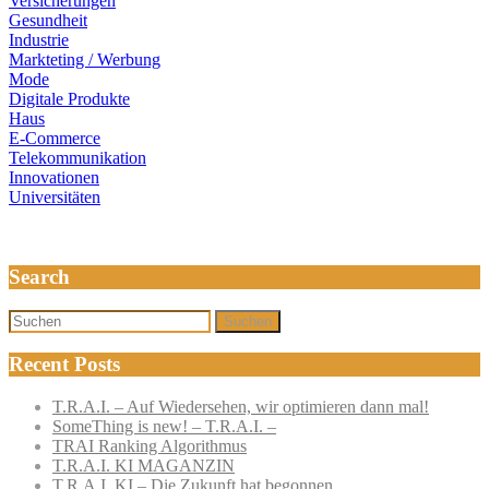
Versicherungen
Gesundheit
Industrie
Markteting / Werbung
Mode
Digitale Produkte
Haus
E-Commerce
Telekommunikation
Innovationen
Universitäten
Search
Suchen
Recent Posts
T.R.A.I. – Auf Wiedersehen, wir optimieren dann mal!
SomeThing is new! – T.R.A.I. –
TRAI Ranking Algorithmus
T.R.A.I. KI MAGANZIN
T.R.A.I. KI – Die Zukunft hat begonnen