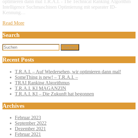
optimieren dann mal T.R.A.I. - The Technical Ranking Algorithm
Intelligence Suchmaschinen Optimierung mit separater ID-
Kennung…
Read More
Search
Suchen
Recent Posts
T.R.A.I. – Auf Wiedersehen, wir optimieren dann mal!
SomeThing is new! – T.R.A.I. –
TRAI Ranking Algorithmus
T.R.A.I. KI MAGANZIN
T.R.A.I. KI – Die Zukunft hat begonnen
Archives
Februar 2023
September 2022
Dezember 2021
Februar 2021