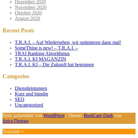
Dezember 2020
November 2020
Oktober 2020
August 2020
Recent Posts
T.R.A.I. – Auf Wiedersehen, wir optimieren dann mal!
SomeThing is new! – T.R.A.I. –
TRAI Ranking Algorithmus
T.R.A.I. KI MAGANZIN
T.R.A.I. KI – Die Zukunft hat begonnen
Categories
Dienstleistungen
Kurz und bündig
SEO
Uncategorized
Stolz präsentiert von
WordPress
| Theme:
BusiCare Dark
von
SpiceThemes
Translate »