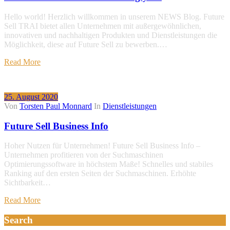
Hello world! Herzlich willkommen in unserem NEWS Blog. Future
Sell TRAI bietet allen Unternehmen mit außergewöhnlichen,
innovativen und nachhaltigen Produkten und Dienstleistungen die
Möglichkeit, diese auf Future Sell zu bewerben.…
Read More
25. August 2020
Von
Torsten Paul Monnard
In
Dienstleistungen
Future Sell Business Info
Hoher Nutzen für Unternehmen! Future Sell Business Info –
Unternehmen profitieren von der Suchmaschinen
Optimierungssoftware in höchstem Maße! Schnelles und stabiles
Ranking auf den ersten Seiten der Suchmaschinen. Erhöhte
Sichtbarkeit…
Read More
Search