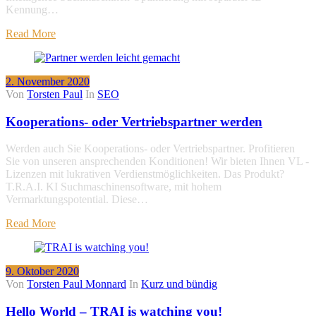
Kennung…
Read More
2. November 2020
Von
Torsten Paul
In
SEO
Kooperations- oder Vertriebspartner werden
Werden auch Sie Kooperations- oder Vertriebspartner. Profitieren
Sie von unseren ansprechenden Konditionen! Wir bieten Ihnen VL -
Lizenzen mit lukrativen Verdienstmöglichkeiten. Das Produkt?
T.R.A.I. KI Suchmaschinensoftware, mit hohem
Vermarktungspotential. Diese…
Read More
9. Oktober 2020
Von
Torsten Paul Monnard
In
Kurz und bündig
Hello World – TRAI is watching you!