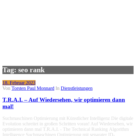
Tag: seo rank
18. Februar 2023
Von
Torsten Paul Monnard
In
Dienstleistungen
T.R.A.I. – Auf Wiedersehen, wir optimieren dann
mal!
Suchmaschinen Optimierung mit Künstlicher Intelligenz Die digitale
Evolution schreitet in großen Schritten voran! Auf Wiedersehen, wir
optimieren dann mal T.R.A.I. - The Technical Ranking Algorithm
Intelligence Suchmaschinen Optimierung mit separater ID-