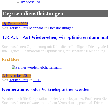
Impressum
Tag: seo dienstleistungen
18. Februar 2023
Von
Torsten Paul Monnard
In
Dienstleistungen
T.R.A.I. – Auf Wiedersehen, wir optimieren dann mal
Suchmaschinen Optimierung mit Künstlicher Intelligenz Die digitale 
Intelligence Suchmaschinen Optimierung mit separater ID-Kennung
Read More
2. November 2020
Von
Torsten Paul
In
SEO
Kooperations- oder Vertriebspartner werden
Werden auch Sie Kooperations- oder Vertriebspartner. Profitieren Si
Suchmaschinensoftware, mit hohem Vermarktungspotential. Diese…