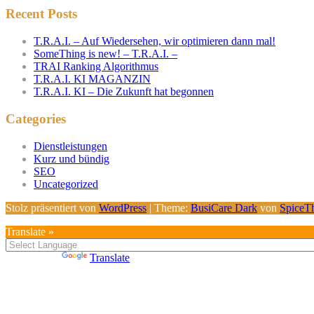
Recent Posts
T.R.A.I. – Auf Wiedersehen, wir optimieren dann mal!
SomeThing is new! – T.R.A.I. –
TRAI Ranking Algorithmus
T.R.A.I. KI MAGANZIN
T.R.A.I. KI – Die Zukunft hat begonnen
Categories
Dienstleistungen
Kurz und bündig
SEO
Uncategorized
Stolz präsentiert von
WordPress
| Theme:
BusiCare Dark
von
SpiceT
Translate »
Powered by
Translate