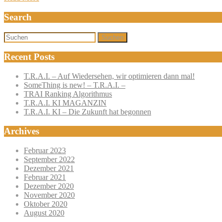
Search
Suchen
Recent Posts
T.R.A.I. – Auf Wiedersehen, wir optimieren dann mal!
SomeThing is new! – T.R.A.I. –
TRAI Ranking Algorithmus
T.R.A.I. KI MAGANZIN
T.R.A.I. KI – Die Zukunft hat begonnen
Archives
Februar 2023
September 2022
Dezember 2021
Februar 2021
Dezember 2020
November 2020
Oktober 2020
August 2020