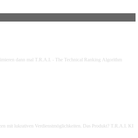
ptimieren dann mal T.R.A.I. - The Technical Ranking Algorithm
zen mit lukrativen Verdienstmöglichkeiten. Das Produkt? T.R.A.I. KI