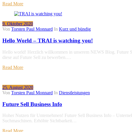
Read More
9. Oktober 2020
Von
Torsten Paul Monnard
In
Kurz und bündig
Hello World – TRAI is watching you!
Hello world! Herzlich willkommen in unserem NEWS Blog. Future Sel
diese auf Future Sell zu bewerben.…
Read More
25. August 2020
Von
Torsten Paul Monnard
In
Dienstleistungen
Future Sell Business Info
Hoher Nutzen für Unternehmen! Future Sell Business Info – Unterneh
Suchmaschinen. Erhöhte Sichtbarkeit…
Read More