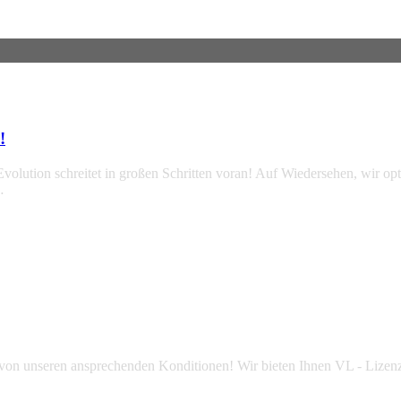
!
Evolution schreitet in großen Schritten voran! Auf Wiedersehen, wir o
…
e von unseren ansprechenden Konditionen! Wir bieten Ihnen VL - Lizen