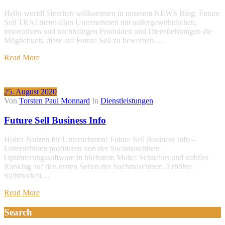
Hello world! Herzlich willkommen in unserem NEWS Blog. Future
Sell TRAI bietet allen Unternehmen mit außergewöhnlichen,
innovativen und nachhaltigen Produkten und Dienstleistungen die
Möglichkeit, diese auf Future Sell zu bewerben.…
Read More
25. August 2020
Von
Torsten Paul Monnard
In
Dienstleistungen
Future Sell Business Info
Hoher Nutzen für Unternehmen! Future Sell Business Info –
Unternehmen profitieren von der Suchmaschinen
Optimierungssoftware in höchstem Maße! Schnelles und stabiles
Ranking auf den ersten Seiten der Suchmaschinen. Erhöhte
Sichtbarkeit…
Read More
Search