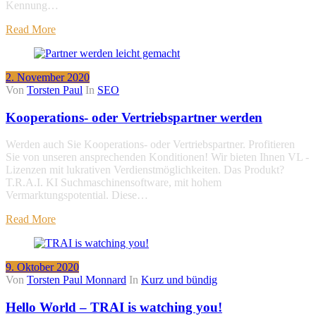
Kennung…
Read More
2. November 2020
Von
Torsten Paul
In
SEO
Kooperations- oder Vertriebspartner werden
Werden auch Sie Kooperations- oder Vertriebspartner. Profitieren
Sie von unseren ansprechenden Konditionen! Wir bieten Ihnen VL -
Lizenzen mit lukrativen Verdienstmöglichkeiten. Das Produkt?
T.R.A.I. KI Suchmaschinensoftware, mit hohem
Vermarktungspotential. Diese…
Read More
9. Oktober 2020
Von
Torsten Paul Monnard
In
Kurz und bündig
Hello World – TRAI is watching you!