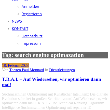
Anmelden
Registrieren
NEWS
KONTAKT
Datenschutz
Impressum
Tag: search engine optimazation
18. Februar 2023
Von
Torsten Paul Monnard
In
Dienstleistungen
T.R.A.I. – Auf Wiedersehen, wir optimieren dann
mal!
Suchmaschinen Optimierung mit Künstlicher Intelligenz Die digitale
Evolution schreitet in großen Schritten voran! Auf Wiedersehen, wir
optimieren dann mal T.R.A.I. - The Technical Ranking Algorithm
Intelligence Suchmaschinen Optimierung mit separater ID-