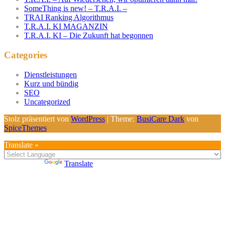
SomeThing is new! – T.R.A.I. –
TRAI Ranking Algorithmus
T.R.A.I. KI MAGANZIN
T.R.A.I. KI – Die Zukunft hat begonnen
Categories
Dienstleistungen
Kurz und bündig
SEO
Uncategorized
Stolz präsentiert von
WordPress
| Theme:
BusiCare Dark
von
SpiceThemes
Translate »
Powered by
Translate