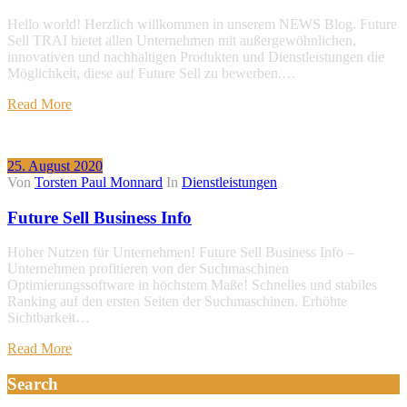
Hello world! Herzlich willkommen in unserem NEWS Blog. Future
Sell TRAI bietet allen Unternehmen mit außergewöhnlichen,
innovativen und nachhaltigen Produkten und Dienstleistungen die
Möglichkeit, diese auf Future Sell zu bewerben.…
Read More
25. August 2020
Von
Torsten Paul Monnard
In
Dienstleistungen
Future Sell Business Info
Hoher Nutzen für Unternehmen! Future Sell Business Info –
Unternehmen profitieren von der Suchmaschinen
Optimierungssoftware in höchstem Maße! Schnelles und stabiles
Ranking auf den ersten Seiten der Suchmaschinen. Erhöhte
Sichtbarkeit…
Read More
Search