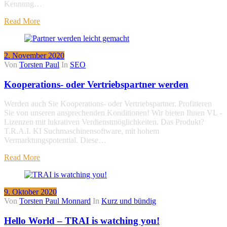
Kennung…
Read More
2. November 2020
Von
Torsten Paul
In
SEO
Kooperations- oder Vertriebspartner werden
Werden auch Sie Kooperations- oder Vertriebspartner. Profitieren
Sie von unseren ansprechenden Konditionen! Wir bieten Ihnen VL -
Lizenzen mit lukrativen Verdienstmöglichkeiten. Das Produkt?
T.R.A.I. KI Suchmaschinensoftware, mit hohem
Vermarktungspotential. Diese…
Read More
9. Oktober 2020
Von
Torsten Paul Monnard
In
Kurz und bündig
Hello World – TRAI is watching you!