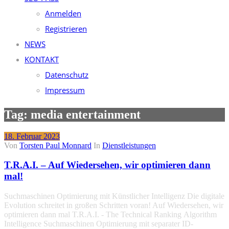
Anmelden
Registrieren
NEWS
KONTAKT
Datenschutz
Impressum
Tag: media entertainment
18. Februar 2023
Von
Torsten Paul Monnard
In
Dienstleistungen
T.R.A.I. – Auf Wiedersehen, wir optimieren dann
mal!
Suchmaschinen Optimierung mit Künstlicher Intelligenz Die digitale
Evolution schreitet in großen Schritten voran! Auf Wiedersehen, wir
optimieren dann mal T.R.A.I. - The Technical Ranking Algorithm
Intelligence Suchmaschinen Optimierung mit separater ID-