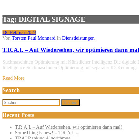
Tag: DIGITAL SIGNAGE
18. Februar 2023
Von
Torsten Paul Monnard
In
Dienstleistungen
T.R.A.I. – Auf Wiedersehen, wir optimieren dann mal
Suchmaschinen Optimierung mit Künstlicher Intelligenz Die digitale 
Intelligence Suchmaschinen Optimierung mit separater ID-Kennung
Read More
Search
Suchen
Recent Posts
T.R.A.I. – Auf Wiedersehen, wir optimieren dann mal!
SomeThing is new! – T.R.A.I. –
TRAI Ranking Algorithmus