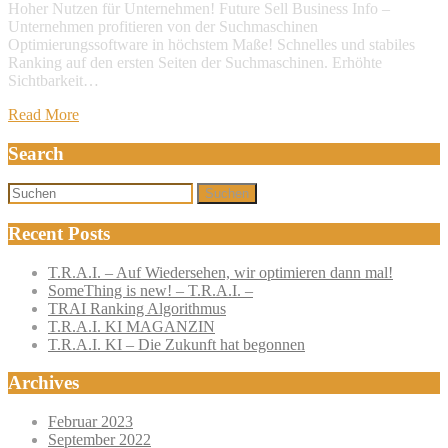
Hoher Nutzen für Unternehmen! Future Sell Business Info –
Unternehmen profitieren von der Suchmaschinen
Optimierungssoftware in höchstem Maße! Schnelles und stabiles
Ranking auf den ersten Seiten der Suchmaschinen. Erhöhte
Sichtbarkeit…
Read More
Search
Suchen
Recent Posts
T.R.A.I. – Auf Wiedersehen, wir optimieren dann mal!
SomeThing is new! – T.R.A.I. –
TRAI Ranking Algorithmus
T.R.A.I. KI MAGANZIN
T.R.A.I. KI – Die Zukunft hat begonnen
Archives
Februar 2023
September 2022