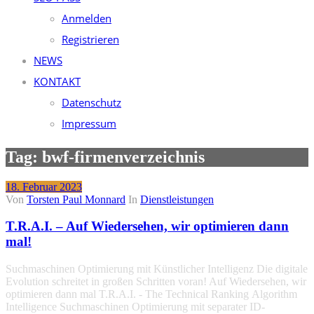
Anmelden
Registrieren
NEWS
KONTAKT
Datenschutz
Impressum
Tag: bwf-firmenverzeichnis
18. Februar 2023
Von
Torsten Paul Monnard
In
Dienstleistungen
T.R.A.I. – Auf Wiedersehen, wir optimieren dann
mal!
Suchmaschinen Optimierung mit Künstlicher Intelligenz Die digitale
Evolution schreitet in großen Schritten voran! Auf Wiedersehen, wir
optimieren dann mal T.R.A.I. - The Technical Ranking Algorithm
Intelligence Suchmaschinen Optimierung mit separater ID-