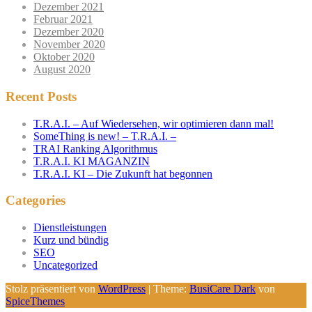
Dezember 2021
Februar 2021
Dezember 2020
November 2020
Oktober 2020
August 2020
Recent Posts
T.R.A.I. – Auf Wiedersehen, wir optimieren dann mal!
SomeThing is new! – T.R.A.I. –
TRAI Ranking Algorithmus
T.R.A.I. KI MAGANZIN
T.R.A.I. KI – Die Zukunft hat begonnen
Categories
Dienstleistungen
Kurz und bündig
SEO
Uncategorized
Stolz präsentiert von
WordPress
| Theme:
BusiCare Dark
von
SpiceThemes