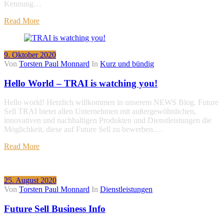
Kennung…
Read More
9. Oktober 2020
Von
Torsten Paul Monnard
In
Kurz und bündig
Hello World – TRAI is watching you!
Hello world! Herzlich willkommen in unserem NEWS Blog. Future
Sell TRAI bietet allen Unternehmen mit außergewöhnlichen,
innovativen und nachhaltigen Produkten und Dienstleistungen die
Möglichkeit, diese auf Future Sell zu bewerben.…
Read More
25. August 2020
Von
Torsten Paul Monnard
In
Dienstleistungen
Future Sell Business Info